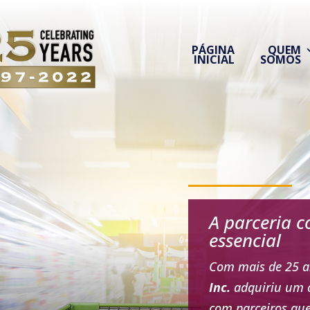
PÁGINA
QUEM
INICIAL
SOMOS
A parceria 
essencial
Com mais de 25 a
Inc.
adquiriu um c
com parceiros qu