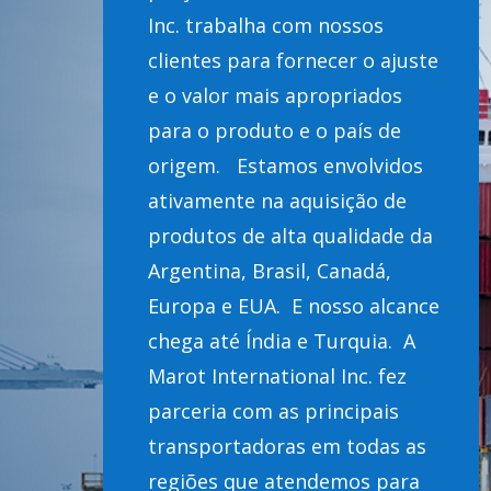
Inc. trabalha com nossos
clientes para fornecer o ajuste
e o valor mais apropriados
para o produto e o país de
origem. Estamos envolvidos
ativamente na aquisição de
produtos de alta qualidade da
Argentina, Brasil, Canadá,
Europa e EUA. E nosso alcance
chega até Índia e Turquia. A
Marot International Inc. fez
parceria com as principais
transportadoras em todas as
regiões que atendemos para