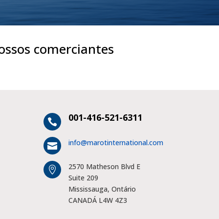
ossos comerciantes
001-416-521-6311

info@marotinternational.com

2570 Matheson Blvd E

Suite 209
Mississauga, Ontário
CANADÁ L4W 4Z3