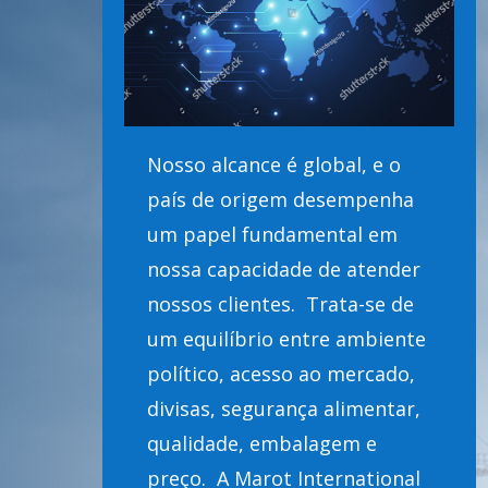
Nosso alcance é global, e o
país de origem desempenha
um papel fundamental em
nossa capacidade de atender
nossos clientes. Trata-se de
um equilíbrio entre ambiente
político, acesso ao mercado,
divisas, segurança alimentar,
qualidade, embalagem e
preço. A Marot International