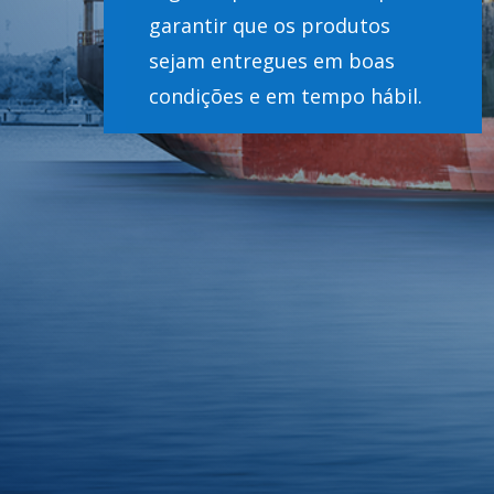
garantir que os produtos
sejam entregues em boas
condições e em tempo hábil.