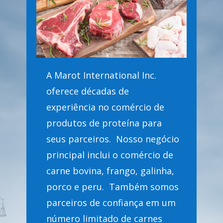
A Marot International Inc.
oferece décadas de
experiência no comércio de
produtos de proteína para
seus parceiros. Nosso negócio
principal inclui o comércio de
carne bovina, frango, galinha,
porco e peru. Também somos
parceiros de confiança em um
número limitado de carnes