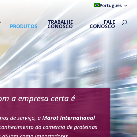
Português
TRABALHE
FALE
PRODUTOS
CONOSCO
CONOSCO
com a empresa certa é
nos de serviço, a
Marot International
onhecimento do comércio de proteínas
e atuam como importadores,