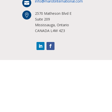
info@marotinternational.com

2570 Matheson Blvd E

Suite 209
Mississauga, Ontario
CANADA L4W 4Z3